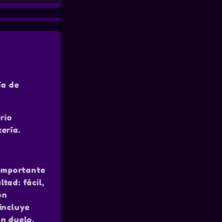
ía de
rio
ería.
 importante
ltad: fácil,
ón
 incluye
un duelo.