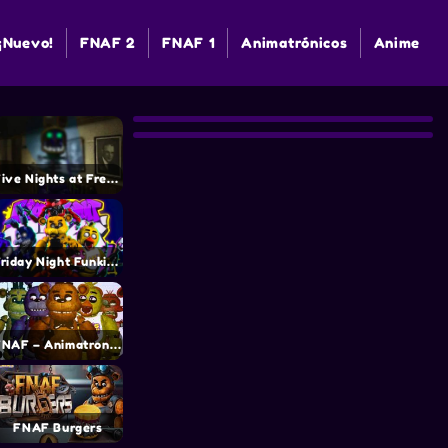
¡Nuevo!
FNAF 2
FNAF 1
Animatrónicos
Anime
Five Nights at Freddy’s Fans
Friday Night Funkin’ vs FNaF 1
FNAF – Animatronic Simulator
FNAF Burgers