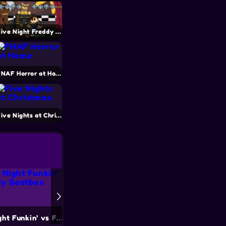
Five Night Freddy – FNF Mod
FNAF Horror at Home
Five Nights at Christmas
Friday Night Funkin’ vs Freddy Beatbox
Bear Haven Nights