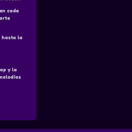
 en cada
arte
a hasta la
ap y la
 melodías