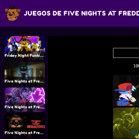
JUEGOS DE FIVE NIGHTS AT FRED
Friday Night Funkin’ vs FNaF 1
Five Nights at Freddy’s Fans
Five Nights at Freddy’s Security Breach
Five Nights at Freddy’s Remaster (Nuevo juego)