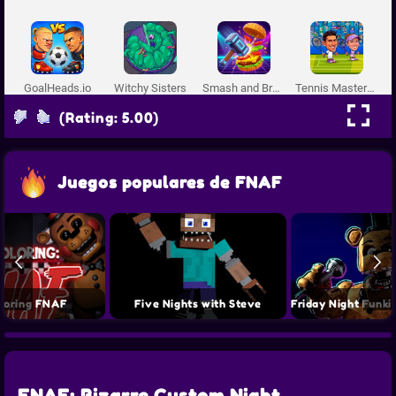
(Rating: 5.00)
Juegos populares de FNAF
loring FNAF
Five Nights with Steve