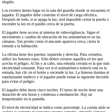
elegido.
Los eventos tienen lugar en la sala del guardia donde se encuentra el
jugador. El jugador debe controlar el nivel de carga eléctrica.
Después de todo, si se apaga la luz, será imposible cerrar la puerta o
encender la luz en el pasillo cerca de la puerta.
El jugador tiene acceso al sistema de videovigilancia. Sigue el
movimiento y cambio de ubicación de los animatrónicos en las
cámaras. Tan pronto como el atacante aparezca cerca, cierra la
entrada a la habitación.
La oficina tiene dos puertas: izquierda y derecha. Para cerrarlos,
utilice los botones rojos. Sólo deben cerrarse aquellos en los que
acecha el peligro. Al fin y al cabo, una entrada cerrada es la que más
electricidad consume. Para ver si el animatrónico todavía está en la
entrada, haz clic en el botón y enciende la luz. La linterna ilumina al
espeluznante muñeco y el jugador puede tomar la siguiente decisión
para evitar el peligro.
El jugador debe durar cinco noches. El turno de noche tiene una
duración de seis horas y comienza a medianoche. Hay un
temporizador en la pantalla.
El nivel de electricidad se indica como porcentaje. La cuenta atrás se
acelera si aumenta el consumo: puertas cerradas, mirando cámaras