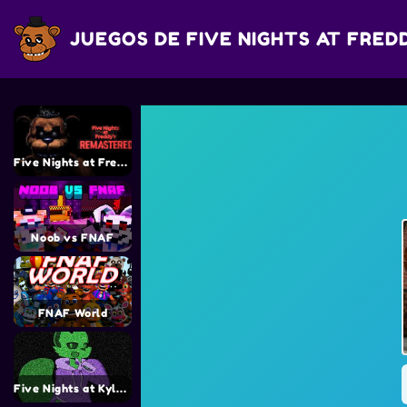
JUEGOS DE FIVE NIGHTS AT FRED
Five Nights at Freddy’s Remaster (Nuevo juego)
Noob vs FNAF
FNAF World
Five Nights at Kyle’s