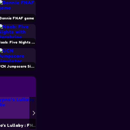
Bonnie FNAF game
Noob: Five Nights with Herobrine
UCN Jumpscare Simulator
FNF Hypno’s Lullaby : FNaF Mix
FNAF – Animatronic Simulator