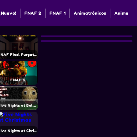
¡Nuevo!
FNAF 2
FNAF 1
Animatrónicos
Anime
FNAF Final Purgatory
FNAF 8
Five Nights at Baldi’s
Five Nights at Christmas