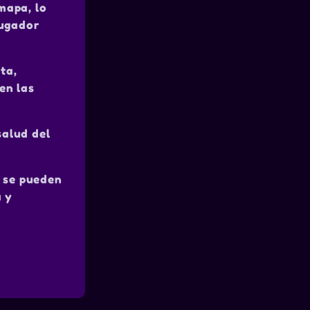
mapa, lo
jugador
ta,
en las
salud del
s se pueden
a y