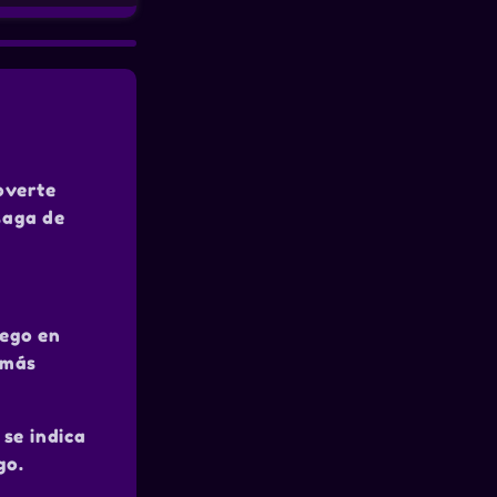
overte
saga de
uego en
 más
 se indica
go.