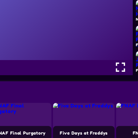
NAF Final Purgatory
Five Days at Freddys
FN