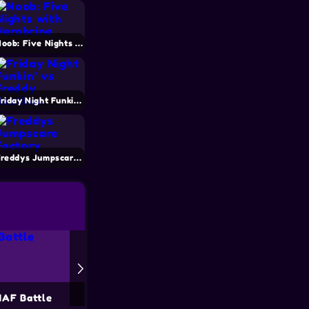
Noob: Five Nights with Herobrine
Friday Night Funkin’ vs Freddy Beatbox
Freddys Jumpscare Factory
AF Battle
FNAF Shooter
Five Nights at