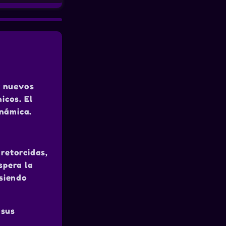
r nuevos
icos. El
inámica.
retorcidas,
spera la
 siendo
 sus