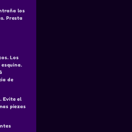
ntraña los
s. Presta
cos. Los
 esquina.
á
cia de
 Evite el
nas piezas
antes