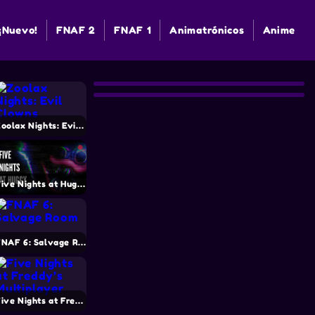
¡Nuevo!
FNAF 2
FNAF 1
Animatrónicos
Anime
Zoolax Nights: Evil Clowns
Five Nights at Huggy
FNAF 6: Salvage Room
Five Nights at Freddy’s Multiplayer