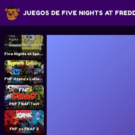
JUEGOS DE FIVE NIGHTS AT FRED
Five Nights at Spongebob’s
FNF Hypno’s Lullaby : FNaF Mix
FNF FNAF Test
FNF vs FNAF 2