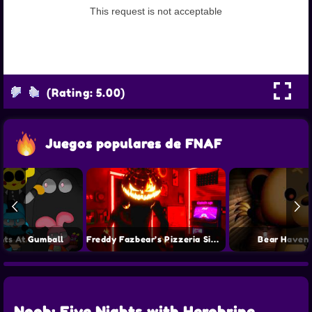
(Rating: 5.00)
Juegos populares de FNAF
hts At Gumball
Freddy Fazbear’s Pizzeria Simulator
Bear Haven 